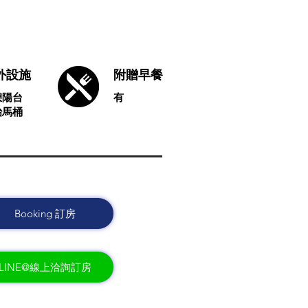
額外設施
附贈早餐
憩陽台
有
治馬桶
Booking 訂房
LINE@線上洽詢訂房