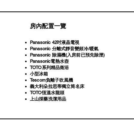
房內配置一覽
Panasonic 42吋液晶電視
Panasonic 分離式靜音變頻冷/暖氣
Panasonic 除濕機(入房前已預先除溼)
Panasonic電熱水壺
TOTO系列精品衛浴
小型冰箱
Tescom負離子吹風機
義大利朵拉思蒂獨立筒名床
​TOTO恆溫水龍頭
上山採藥洗潔用品