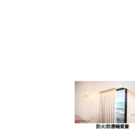
防火/防塵蟎窗簾