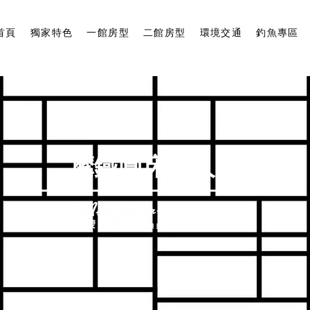
首頁
獨家特色
一館房型
二館房型
環境交通
釣魚專區
摩鐵圓床雙人房
二館