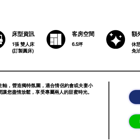
床型資訊
客房空間
​
1張 雙人床
6.5坪
休
​(訂製圓床)
​免
主軸，營造獨特氛圍，適合情侶約會或夫妻小
間讓您盡情放鬆，享受專屬兩人的甜蜜時光。