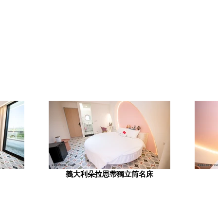
義大利朵拉思蒂獨立筒名床