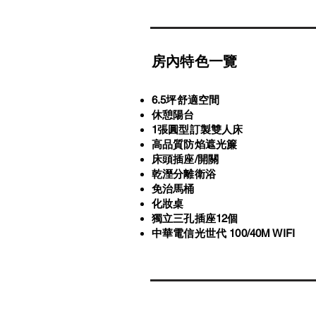
房內特色一覽
6.5坪舒適空間
​休憩陽台
1張圓型訂製雙人床
高品質防焰遮光簾
床頭插座/開關
乾溼分離衛浴
​免治馬桶
化妝桌
獨立三孔插座12個
中華電信光世代 100/40M WIFI