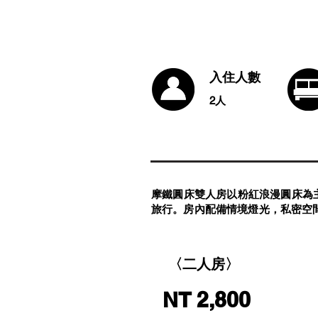
入住人數
2人
摩鐵圓床雙人房以粉紅浪漫圓床為
旅行。房內配備情境燈光，私密空
〈二人房〉
NT 2,800