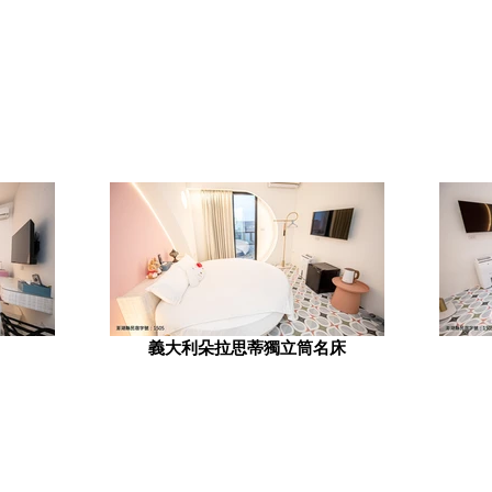
義大利朵拉思蒂獨立筒名床