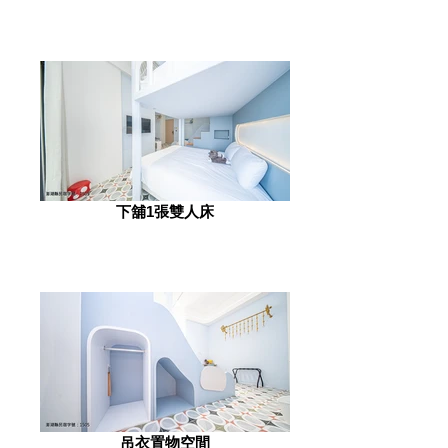
下舖1張雙人床
吊衣置物空間