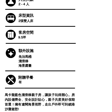
2 - 4 人
床型資訊
2張雙人床
客房空間
9.5坪
​額外設施
免治馬桶
溜滑梯
​海景露臺
附贈早餐
有
馬卡龍藍色溜滑梯親子房，讓孩子玩得開心。房
內設備齊全、安全設計貼心，親子共度美好假期
首選！擁有遼闊海景視野，走出戶外即可到鎖港
沙灘遊憩!