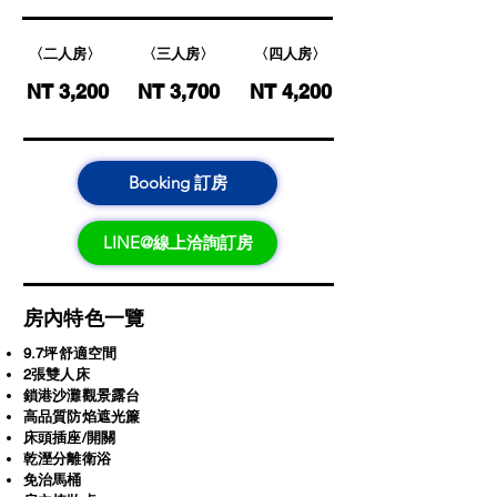
〈二人房〉
〈三人房〉
〈四人房〉
NT 3,200
NT 3,700
NT 4,200
Booking 訂房
LINE@線上洽詢訂房
房內特色一覽
9.7坪舒適空間
2張雙人床
鎖港沙灘觀景露台
高品質防焰遮光簾
床頭插座/開關
乾溼分離衛浴
​免治馬桶