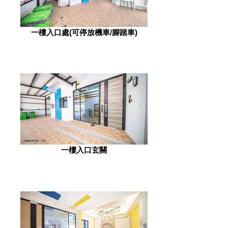
一樓入口處(可停放機車/腳踏車)
一樓入口玄關