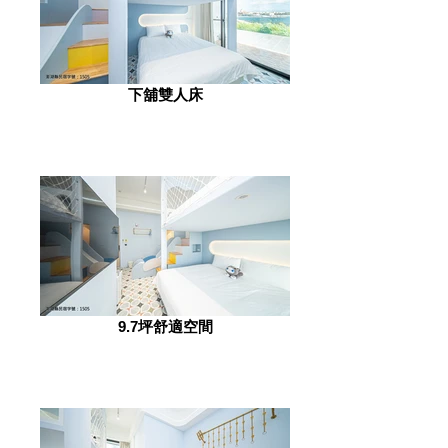
下舖雙人床
9.7坪舒適空間