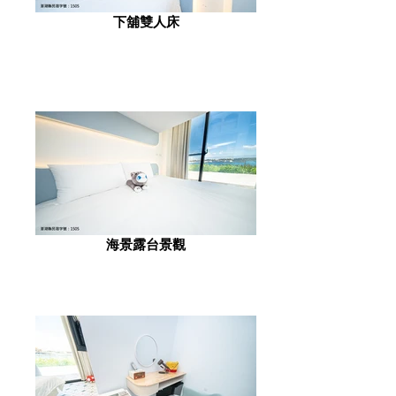
下舖雙人床
海景露台景觀