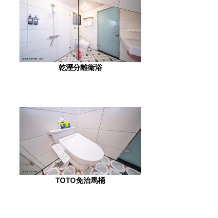
乾溼分離衛浴
TOTO免治馬桶