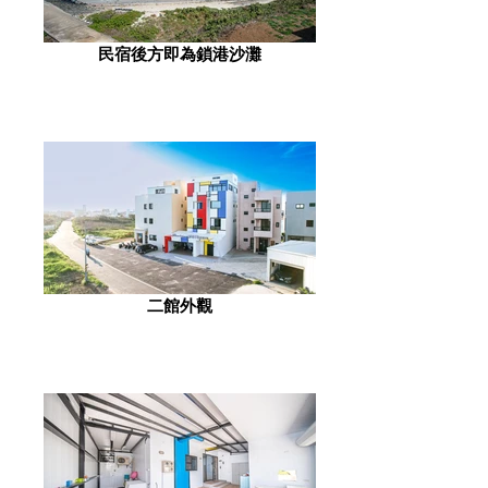
民宿後方即為鎖港沙灘
二館外觀