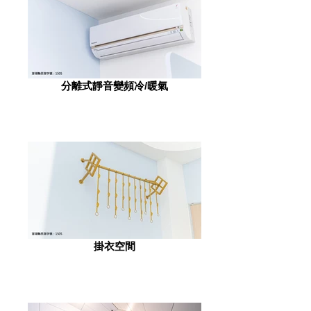
分離式靜音變頻冷/暖氣
掛衣空間