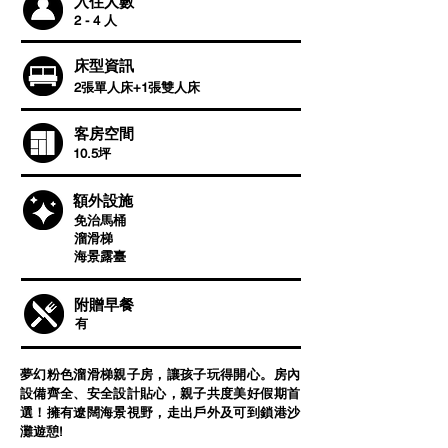
入住人數
2 - 4 人
床型資訊
2張單人床+1張雙人床
客房空間
10.5坪
​額外設施
免治馬桶
溜滑梯
​海景露臺
附贈早餐
有
夢幻粉色溜滑梯親子房，讓孩子玩得開心。房內
設備齊全、安全設計貼心，親子共度美好假期首
選！擁有遼闊海景視野，走出戶外及可到鎖港沙
灘遊憩!