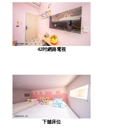
42吋網路電視
下舖床位