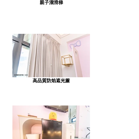
親子溜滑梯
高品質防焰遮光簾