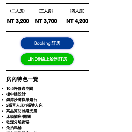
〈二人房〉
〈三人房〉
〈四人房〉
NT 3,200
NT 3,700
NT 4,200
Booking 訂房
LINE@線上洽詢訂房
房內特色一覽
10.5坪舒適空間
樓中樓設計
​鎖港沙灘觀景露台
2張單人床/1張雙人床
高品質防焰遮光簾
床頭插座/開關
乾溼分離衛浴
​免治馬桶