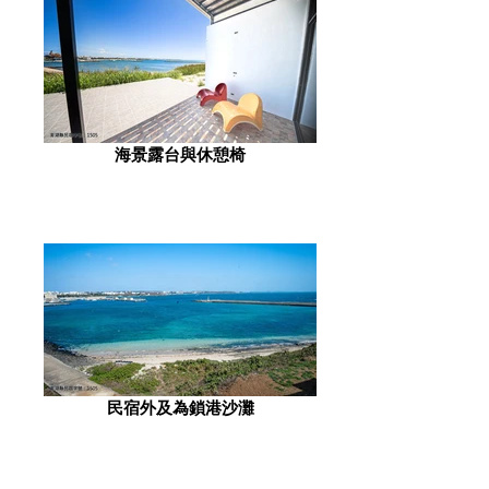
海景露台與休憩椅
民宿外及為鎖港沙灘