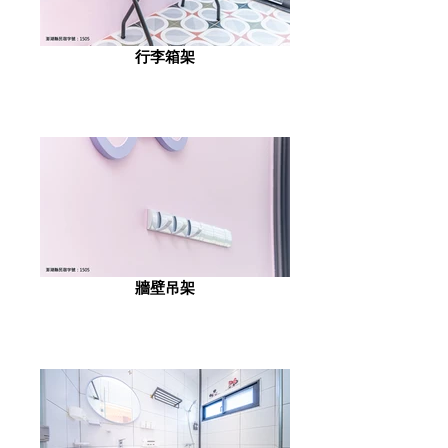
行李箱架
牆壁吊架