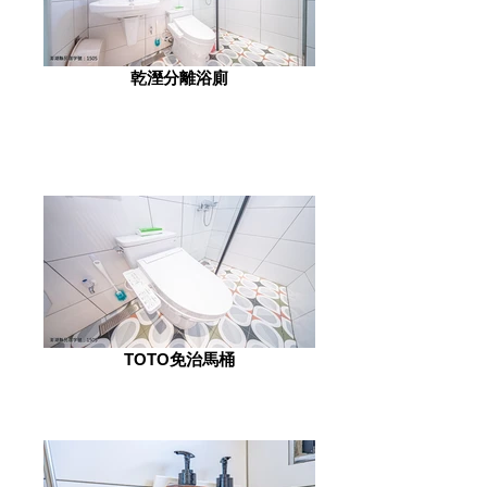
乾溼分離浴廁
TOTO免治馬桶