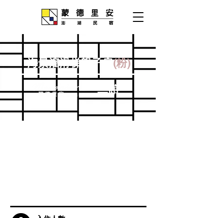
海景溜滑梯親子房
(粉)
二館