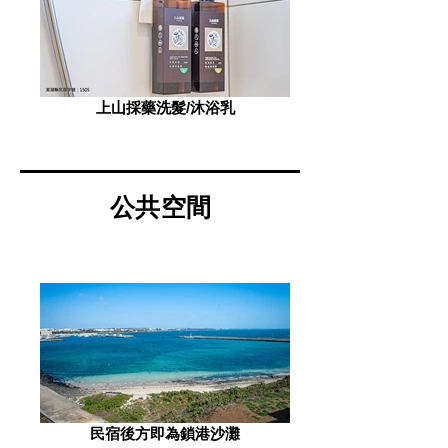
上山採藥洗髮/沐浴乳
公共空間
民宿後方即為鎖港沙灘