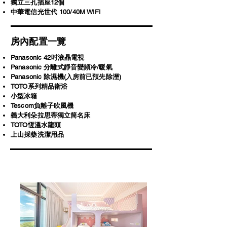
獨立三孔插座12個
中華電信光世代 100/40M WIFI
房內配置一覽
Panasonic 42吋液晶電視
Panasonic 分離式靜音變頻冷/暖氣
Panasonic 除濕機(入房前已預先除溼)
TOTO系列精品衛浴
小型冰箱
Tescom負離子吹風機
義大利朵拉思蒂獨立筒名床
​TOTO恆溫水龍頭
上山採藥洗潔用品